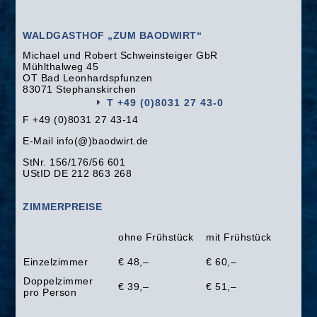
WALDGASTHOF „ZUM BAODWIRT“
Michael und Robert Schweinsteiger GbR
Mühlthalweg 45
OT Bad Leonhardspfunzen
83071 Stephanskirchen
T +49 (0)8031 27 43-0
F +49 (0)8031 27 43-14
E-Mail info(@)baodwirt.de
StNr. 156/176/56 601
UStID DE 212 863 268
ZIMMERPREISE
ohne Frühstück
mit Frühstück
Einzelzimmer
€ 48,–
€ 60,–
Doppelzimmer
€ 39,–
€ 51,–
pro Person