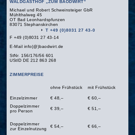
WALDGASTHOF „ZUM BAODWIRT“
Michael und Robert Schweinsteiger GbR
Mühlthalweg 45
OT Bad Leonhardspfunzen
83071 Stephanskirchen
T +49 (0)8031 27 43-0
F +49 (0)8031 27 43-14
E-Mail info(@)baodwirt.de
StNr. 156/176/56 601
UStID DE 212 863 268
ZIMMERPREISE
ohne Frühstück
mit Frühstück
Einzelzimmer
€ 48,–
€ 60,–
Doppelzimmer
€ 39,–
€ 51,–
pro Person
Doppelzimmer
€ 54,–
€ 66,–
zur Einzelnutzung