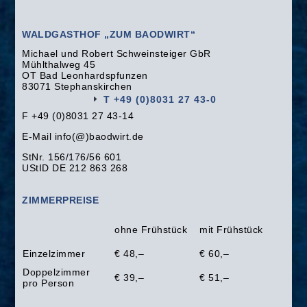
WALDGASTHOF „ZUM BAODWIRT“
Michael und Robert Schweinsteiger GbR
Mühlthalweg 45
OT Bad Leonhardspfunzen
83071 Stephanskirchen
T +49 (0)8031 27 43-0
F +49 (0)8031 27 43-14
E-Mail info(@)baodwirt.de
StNr. 156/176/56 601
UStID DE 212 863 268
ZIMMERPREISE
ohne Frühstück
mit Frühstück
Einzelzimmer
€ 48,–
€ 60,–
Doppelzimmer
€ 39,–
€ 51,–
pro Person