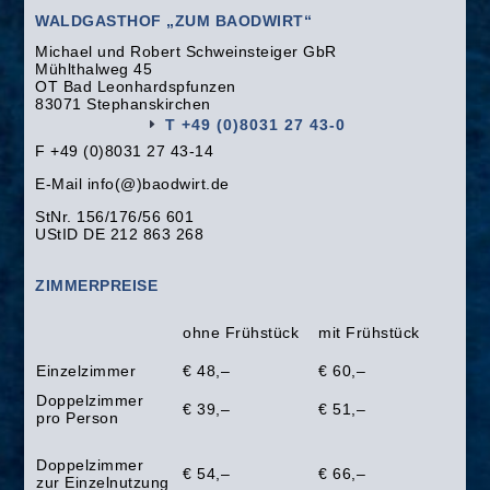
WALDGASTHOF „ZUM BAODWIRT“
Michael und Robert Schweinsteiger GbR
Mühlthalweg 45
OT Bad Leonhardspfunzen
83071 Stephanskirchen
T +49 (0)8031 27 43-0
F +49 (0)8031 27 43-14
E-Mail info(@)baodwirt.de
StNr. 156/176/56 601
UStID DE 212 863 268
ZIMMERPREISE
ohne Frühstück
mit Frühstück
Einzelzimmer
€ 48,–
€ 60,–
Doppelzimmer
€ 39,–
€ 51,–
pro Person
Doppelzimmer
€ 54,–
€ 66,–
zur Einzelnutzung