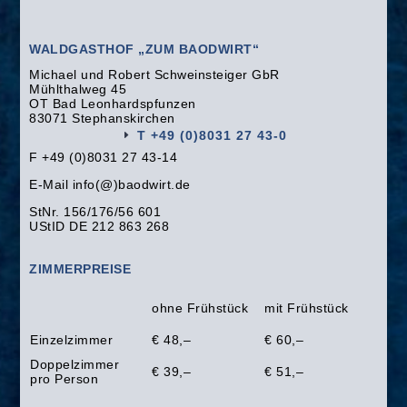
WALDGASTHOF „ZUM BAODWIRT“
Michael und Robert Schweinsteiger GbR
Mühlthalweg 45
OT Bad Leonhardspfunzen
83071 Stephanskirchen
T +49 (0)8031 27 43-0
F +49 (0)8031 27 43-14
E-Mail info(@)baodwirt.de
StNr. 156/176/56 601
UStID DE 212 863 268
ZIMMERPREISE
ohne Frühstück
mit Frühstück
Einzelzimmer
€ 48,–
€ 60,–
Doppelzimmer
€ 39,–
€ 51,–
pro Person